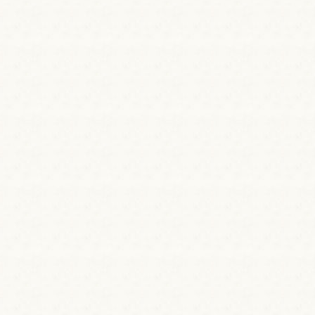
槽に引いています。
大変濃く、下呂温泉の約5倍の濃度があります。
成分が空気と反応して茶色がかったうぐいす色
鉄分や硫黄分を含むのも特長で、ゆっくり入っ
芯からの暖かさが持続します。この他、きりき
ます。
楽しみ頂けます。