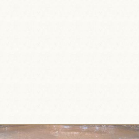
リウ
でき
。