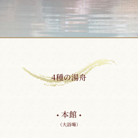
4種の湯舟
本館
（大浴場）