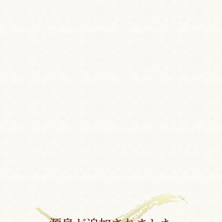
当館すぐ裏の源泉から直接浴
適温に下げてから湯船に注いで
成分総計が1.76g／1kgと
塩泉としての濃度が高く、冷
湧きだした時は透明ですが、
・やけど・慢性皮膚病に特に
の濁り湯となります。微量の
あることから「美人の湯」と
て頂くと筋肉の疲れが取れ、
ず・やけどに特に効能があり
露天・内湯でお楽しみ頂けま
この源泉は、本館の露天でお
成分表を見る