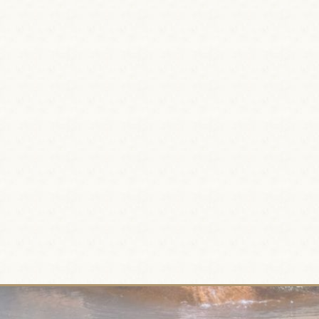
南東300ｍ程の源泉から引いています。
水素が含まれており血行促進による血圧降下が期待できる他、ナト
塩化物・炭酸水素を多く含み、美肌・保湿・リラックス効果が期待
。 特に冷え性や疲労回復を目的とした利用に適した温泉といえます
表を見る