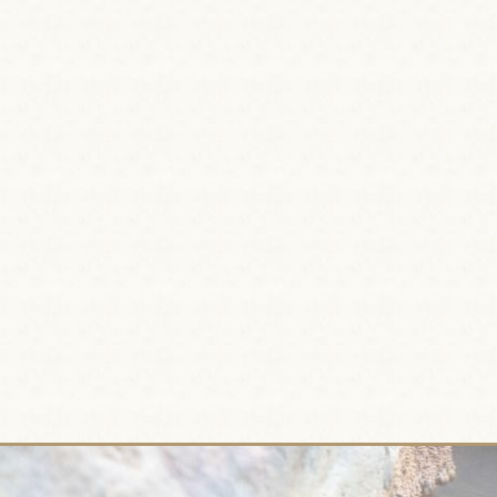
当館
硫化
ム・
ます
成分