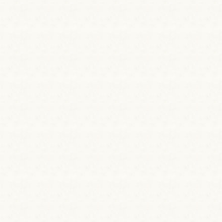
当館の東100m程の源泉から引いています。
源泉温度が70度とかなり高いため、熱交換で
います。わずかに白濁、無臭ですが、炭酸水素
え性や疲労回復などに効果がある他、きりきず
効能が高い温泉です。皮膚の清浄、美白作用も
も言われています。
この源泉は、本館の内湯、別館（貸切風呂）の
す。
成分表を見る